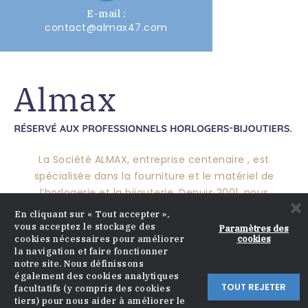
E-mail :
contact@almax47.com
La Société ALMAX, entreprise centenaire , est
spécialisée dans la fourniture et le matériel de
l’horlogerie et la bijouterie. Depuis 2001, nous
×
pérennisons ce savoir-faire pour vous proposer un
En cliquant sur « Tout accepter »,
large choix de produits et mettre nos compétences à
vous acceptez le stockage des
Paramètres des
cookies
cookies nécessaires pour améliorer
votre service.
la navigation et faire fonctionner
notre site. Nous définissons
également des cookies analytiques
TOUT REJETER
facultatifs (y compris des cookies
CATALOGUE

tiers) pour nous aider à améliorer le