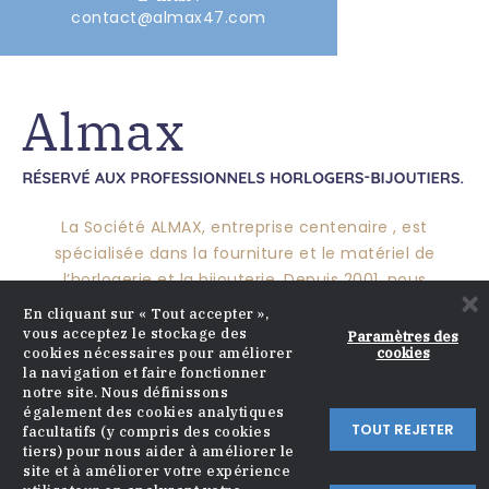
contact@almax47.com
La Société ALMAX, entreprise centenaire , est
spécialisée dans la fourniture et le matériel de
l’horlogerie et la bijouterie. Depuis 2001, nous
×
pérennisons ce savoir-faire pour vous proposer un
En cliquant sur « Tout accepter »,
large choix de produits et mettre nos compétences à
vous acceptez le stockage des
Paramètres des
cookies
cookies nécessaires pour améliorer
votre service.
la navigation et faire fonctionner
notre site. Nous définissons
également des cookies analytiques
TOUT REJETER
facultatifs (y compris des cookies
CATALOGUE

tiers) pour nous aider à améliorer le
site et à améliorer votre expérience
APROPOS
