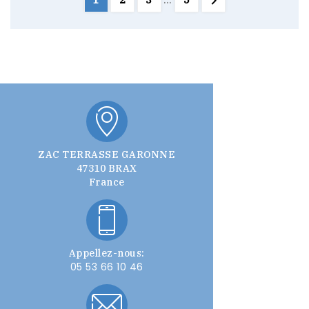

1
2
3
…
5
ZAC TERRASSE GARONNE
47310 BRAX
France
Appellez-nous:
05 53 66 10 46