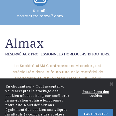
E-mail :
contact@almax47.com
La Société ALMAX, entreprise centenaire , est
spécialisée dans la fourniture et le matériel de
l’horlogerie et la bijouterie. Depuis 2001, nous
×
pérennisons ce savoir-faire pour vous proposer un
En cliquant sur « Tout accepter »,
large choix de produits et mettre nos compétences à
vous acceptez le stockage des
Paramètres des
cookies
cookies nécessaires pour améliorer
votre service.
la navigation et faire fonctionner
notre site. Nous définissons
également des cookies analytiques
TOUT REJETER
facultatifs (y compris des cookies