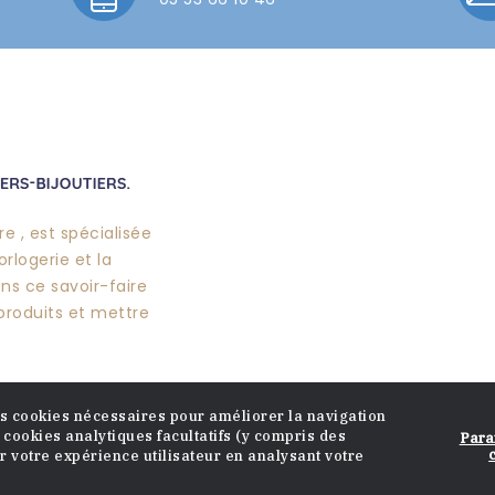
e , est spécialisée
orlogerie et la
ons ce savoir-faire
produits et mettre
es cookies nécessaires pour améliorer la navigation
 cookies analytiques facultatifs (y compris des
Para
er votre expérience utilisateur en analysant votre
yright © 2023 - Tous droits résérvés
RGPD
Mention lég