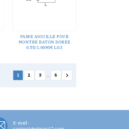
PAIRE AIGUILLE POUR
MONTRE BATON DOREE
0.55/1.00MM LG3

1
2
3
…
6
E-mail :
contact@almax47.com