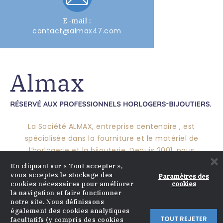
E-mail :
contact@almax47.com
La Société ALMAX, entreprise centenaire , est
spécialisée dans la fourniture et le matériel de
l’horlogerie et la bijouterie. Depuis 2001, nous
×
pérennisons ce savoir-faire pour vous proposer un
En cliquant sur « Tout accepter »,
large choix de produits et mettre nos compétences à
vous acceptez le stockage des
Paramètres des
cookies
cookies nécessaires pour améliorer
votre service.
la navigation et faire fonctionner
notre site. Nous définissons
également des cookies analytiques
TOUT REJETER
facultatifs (y compris des cookies