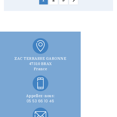

1
2
3
ZAC TERRASSE GARONNE
47310 BRAX
France
Appellez-nous:
05 53 66 10 46