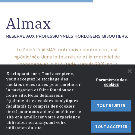
La Société ALMAX, entreprise centenaire , est
spécialisée dans la fourniture et le matériel de
l’horlogerie et la bijouterie. Depuis 2001, nous
×
pérennisons ce savoir-faire pour vous proposer un
En cliquant sur « Tout accepter »,
large choix de produits et mettre nos compétences à
vous acceptez le stockage des
Paramètres des
cookies
cookies nécessaires pour améliorer
votre service.
la navigation et faire fonctionner
notre site. Nous définissons
également des cookies analytiques
TOUT REJETER
facultatifs (y compris des cookies
CATALOGUE

tiers) pour nous aider à améliorer le
site et à améliorer votre expérience
APROPOS

utilisateur en analysant votre
TOUT ACCEPTER
utilisation du site.