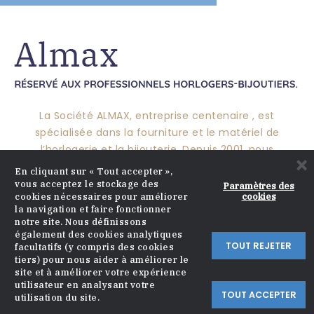
La Société ALMAX, entreprise centenaire , est
spécialisée dans la fourniture et le matériel de
l’horlogerie et la bijouterie. Depuis 2001, nous
×
pérennisons ce savoir-faire pour vous proposer un
En cliquant sur « Tout accepter »,
large choix de produits et mettre nos compétences à
vous acceptez le stockage des
Paramètres des
cookies
cookies nécessaires pour améliorer
votre service.
la navigation et faire fonctionner
notre site. Nous définissons
également des cookies analytiques
TOUT REJETER
facultatifs (y compris des cookies
CATALOGUE

tiers) pour nous aider à améliorer le
site et à améliorer votre expérience
APROPOS

utilisateur en analysant votre
TOUT ACCEPTER
utilisation du site.