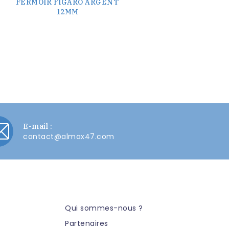
FERMOIR FIGARO ARGENT
12MM
E-mail :
contact@almax47.com
Qui sommes-nous ?
Partenaires