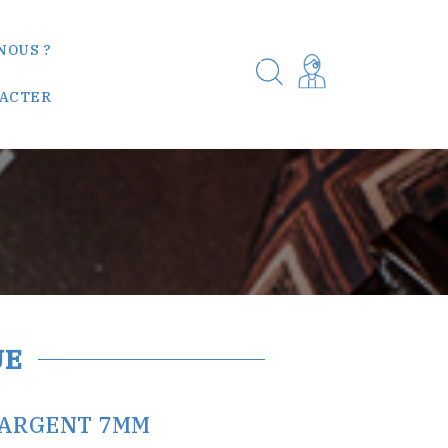
NOUS ?
TACTER
UE
 ARGENT 7MM